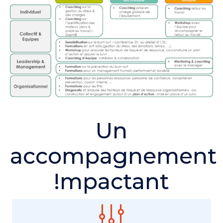
Un
accompagnement
!mpactant