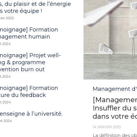
, du plaisir et de l’énergie
s votre équipe !
vier 2025
moignage] Formation
agement humain
t 2024
moignage] Projet well-
ng & programme
vention burn out
t 2024
moignage] Formation
Category
Management d'
ture du feedback
[Management
ût 2024
Insuffler du s
enseigne à l’université.
dans votre é
let 2024
14 JANVIER 2025
La définition des o