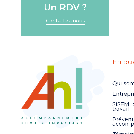
Un RDV ?
Contactez-nous
En que
Qui so
Entrepr
SiSEM : 
travail
Prévent
accomp