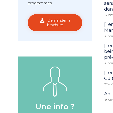
sens
programmes
dan
14 jan
Demander la
[Té
brochure
Man
30 aoû
[Té
bei
pré
30 aoû
[Té
Cul
27 ao
Ah! 
19 juil
Une info ?