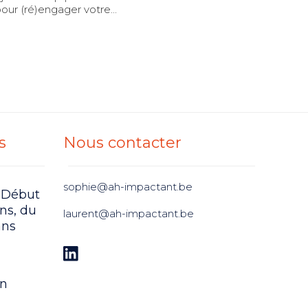
our (ré)engager votre...
s
Nous contacter
sophie@ah-impactant.be
 Début
ens, du
laurent@ah-impactant.be
ans
on