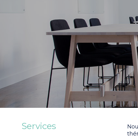
Services
Nou
thé