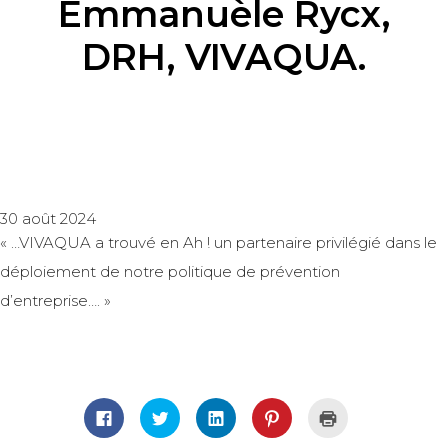
Emmanuèle Rycx,
DRH, VIVAQUA.
30 août 2024
« …VIVAQUA a trouvé en Ah ! un partenaire privilégié dans le
déploiement de notre politique de prévention
d’entreprise…. »
Cliquez
Cliquez
Cliquez
Cliquez
Cliquer
pour
pour
pour
pour
pour
partager
partager
partager
partager
imprimer(ouvre