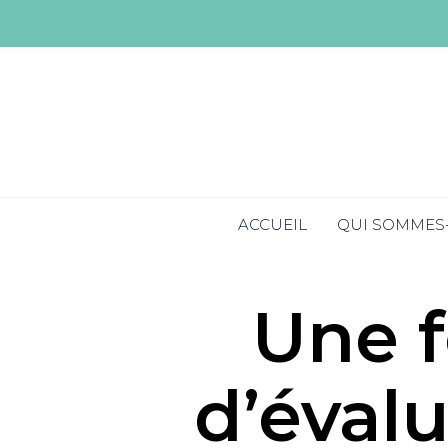
ACCUEIL
QUI SOMMES
Une f
d’évalu