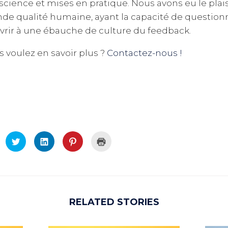
science et mises en pratique. Nous avons eu le pla
nde qualité humaine, ayant la capacité de question
uvrir à une ébauche de culture du feedback.
 voulez en savoir plus ?
Contactez-nous !
iquez
Cliquez
Cliquez
Cliquez
Cliquer
ur
pour
pour
pour
pour
rtager
partager
partager
partager
imprimer(ouvre
r
sur
sur
sur
dans
cebook(ouvre
Twitter(ouvre
LinkedIn(ouvre
Pinterest(ouvre
une
ns
dans
dans
dans
nouvelle
e
une
une
une
fenêtre)
uvelle
nouvelle
nouvelle
nouvelle
nêtre)
fenêtre)
fenêtre)
fenêtre)
RELATED STORIES