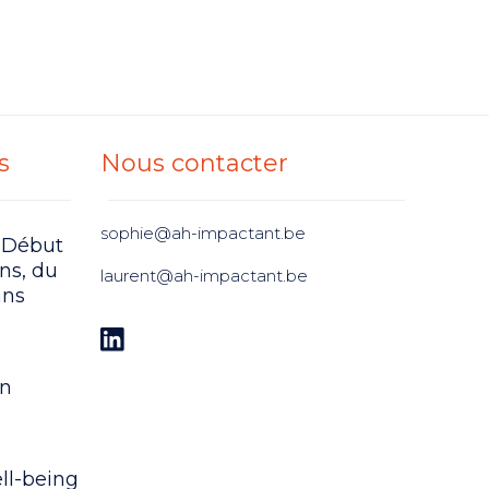
s
Nous contacter
sophie@ah-impactant.be
 Début
ens, du
laurent@ah-impactant.be
ans
on
ll-being