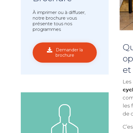
À imprimer ou à diffuser,
notre brochure vous
présente tous nos
programmes
Qu
Demander la
brochure
op
et
Les
cyc
com
les 
de c
C’es