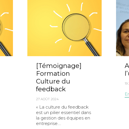
[Témoignage]
A
Formation
l
Culture du
19
feedback
En
27 AOÛT 2024
« La culture du feedback
est un pilier essentiel dans
la gestion des équipes en
entreprise....