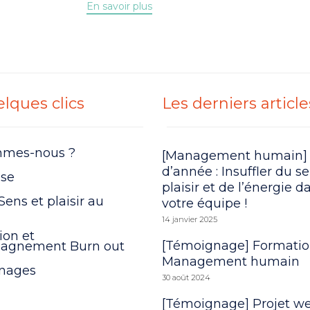
En savoir plus
lques clics
Les derniers article
mmes-nous ?
[Management humain]
d’année : Insuffler du s
ise
plaisir et de l’énergie d
Sens et plaisir au
votre équipe !
14 janvier 2025
ion et
[Témoignage] Formati
agnement Burn out
Management humain
nages
30 août 2024
[Témoignage] Projet we